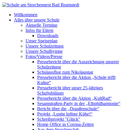
Willkommen
Alles über unsere Schule
Aktuelle Termine
Infos für Eltern
Downloads
Unser Speiseplan
Unsere Schulzeitung
Unsere Schulhymne
Fotos/Videos/Presse
Pressebericht über die Auszeichnung unserer
Schulzeitung
Schulausflug zum Nikolaustag
Pressebericht über die Aktion „Schule trifft
Kultur“
Pressebericht über unser 25-jähriges
Schuljubiläum
Pressebericht über die Aktion „KultRad“
Sesamstraßen-Party in der „Elbphilharmonie“
Bericht über die „Draußenschule“
Projekt „Lustig luftige Kühe!“
Schreibprojekt "Glück"
Home Office in Corona-Zeiten
Aus dem Storchenclub