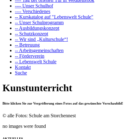
---- Tag der offenen Tür in Weddelbrook
---- Unser Schulhof
---- Verschiedenes
-- Kurskatalog auf "Lebenswelt Schule"
-- Unser Schulprogramm
-- Ausbildungskonzept
-- Schutzkonzept
-- Wir sind „Kulturschule“!
-- Betreuung
-- Arbeitsgemeinschaften
-- Förderverein
-- Lebenswelt Schule
Kontakt
Suche
Kunstunterricht
Bitte klicken Sie zur Vergrößerung eines Fotos auf das gewünschte Vorschaubild!
© alle Fotos: Schule am Storchennest
no images were found
AKTUELLES