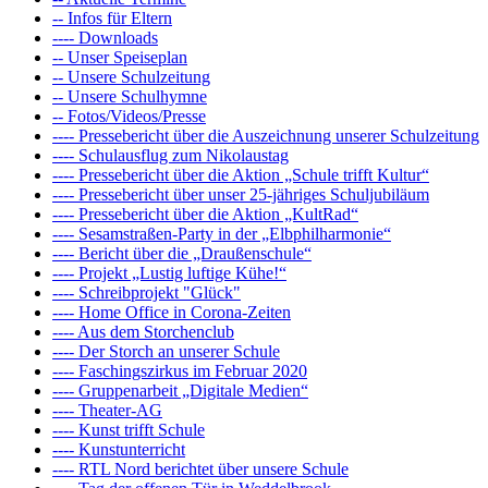
-- Infos für Eltern
---- Downloads
-- Unser Speiseplan
-- Unsere Schulzeitung
-- Unsere Schulhymne
-- Fotos/Videos/Presse
---- Pressebericht über die Auszeichnung unserer Schulzeitung
---- Schulausflug zum Nikolaustag
---- Pressebericht über die Aktion „Schule trifft Kultur“
---- Pressebericht über unser 25-jähriges Schuljubiläum
---- Pressebericht über die Aktion „KultRad“
---- Sesamstraßen-Party in der „Elbphilharmonie“
---- Bericht über die „Draußenschule“
---- Projekt „Lustig luftige Kühe!“
---- Schreibprojekt "Glück"
---- Home Office in Corona-Zeiten
---- Aus dem Storchenclub
---- Der Storch an unserer Schule
---- Faschingszirkus im Februar 2020
---- Gruppenarbeit „Digitale Medien“
---- Theater-AG
---- Kunst trifft Schule
---- Kunstunterricht
---- RTL Nord berichtet über unsere Schule